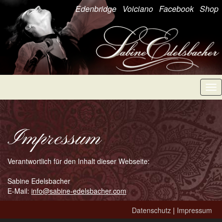
Edenbridge
Voiciano
Facebook
Shop
Tog
nav
Impressum
Verantwortlich für den Inhalt dieser Webseite:
Sabine Edelsbacher
E-Mail:
info@sabine-edelsbacher.com
Datenschutz
|
Impressum